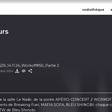
vodiothèque
urs
29_14.11.24_Workoff#50_Partie 2
mbre 2024
ré de la salle Le Nadir, de la soirée APÉRO-CONCERT // WO
erts de Breaking Fuel, MAFIA SOFA, BLEU SHINOBI; chaque conce
ITW de Bleu Shinobi.