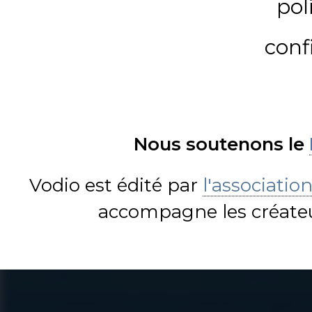
pol
conf