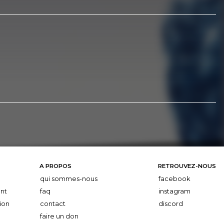
A PROPOS
RETROUVEZ-NOUS
qui sommes-nous
facebook
nt
faq
instagram
ion
contact
discord
faire un don