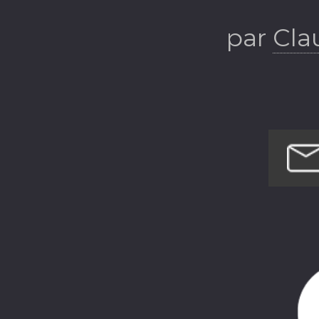
par
Cla