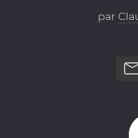
par
Cla