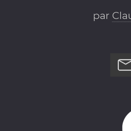
par
Cla