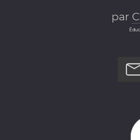
par
C
Éduca