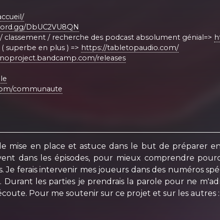
ccueil/
iscord.gg/DbUC2VU8QN
 / classement / recherche des podcast absolument génial=>
h
il ( superbe en plus ) =>
https://tabletopaudio.com/
anoproject.bandcamp.com/releases
le
t.com/communaute
le mise en place et astuce dans le but de préparer 
nt dans les épisodes, pour mieux comprendre pourquo
e ferais intervenir mes joueurs dans des numéros spécia
 Durant les parties je prendrais la parole pour ne m'ad
coute. Pour me soutenir sur ce projet et sur les autres 