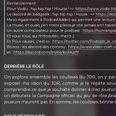
Remerciement :
Pour Vodio : hip hip hip ! Hourra ! =>
https://www.vodio.fr/a
Le discord de badgeek : hip hip hip ! Houra : =>
https://d
Merci également à PodcastAddict qui permet une lecture
La music, et ouais, j'en mets pleins je cite jamais son trava
Un autre compositeur pour le podcast :
https://humanpi
Et vous tous, qui m'écoutez, merci ;)
Et Pour causer, c'est ici :
https://twitter.com/Podcast_le_ro
Bonus : les discord des commu :
https://www.elder-craf
et :
https://discord.com/invite/knXKpfY
DERRIÈRE LE RÔLE
On explore ensemble les coulisses du JDR, on y par
exposer ma vision du JDR, comme je le répète souve
comprendre ce que je souhaite donner à mes joueurs. J
on débutera la Campagne officiel du jeu de rôle Aria.
joueurs n'auront pas. En somme, les coulisses. bonne é