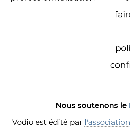
fai
pol
conf