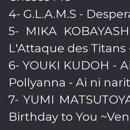
4- G.L.A.M.S - Despe
5- MIKA KOBAYASHI 
L'Attaque des Titans
6- YOUKI KUDOH - Ai
Pollyanna - Ai ni narit
7- YUMI MATSUTOYA -
Birthday to You ~Ve