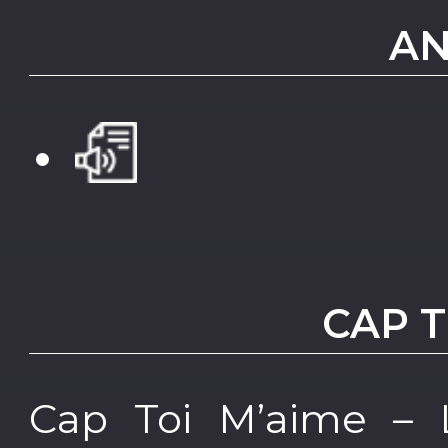
AN
CAP T
Cap Toi M’aime – L