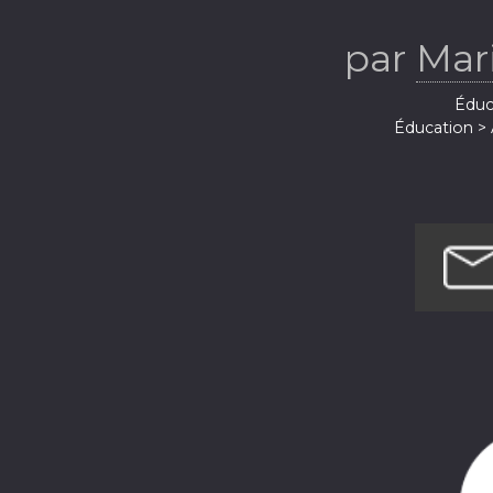
par
Mar
Éduca
Éducation > 
Santé et remis