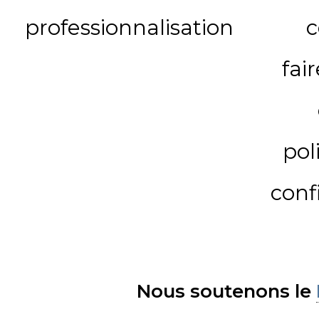
professionnalisation
c
fai
pol
conf