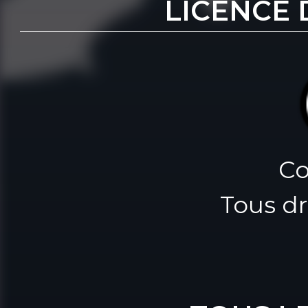
LICENCE 
Co
Tous dr