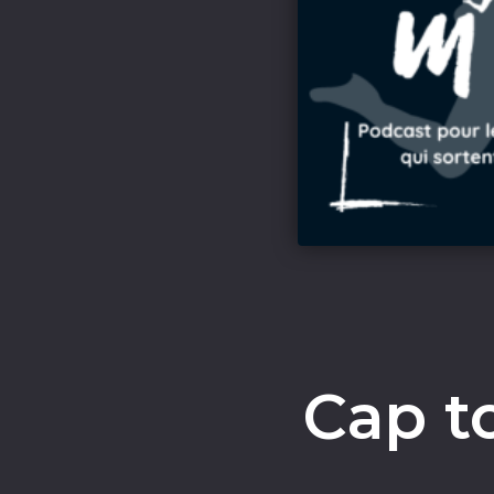
Cap t