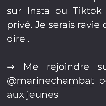
sur Insta ou Tikto
privé. Je serais ravi
dire .
⇒ Me rejoindre su
@marinechambat
po
aux jeunes