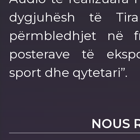
dygjuhësh të Tir
përmbledhjet në f
posterave të ekspo
sport dhe qytetari”.
NOUS 