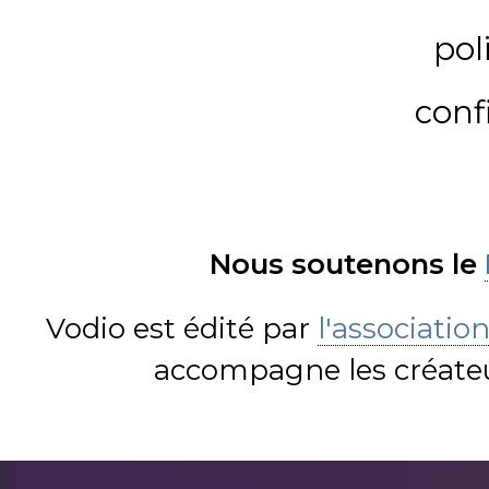
pol
conf