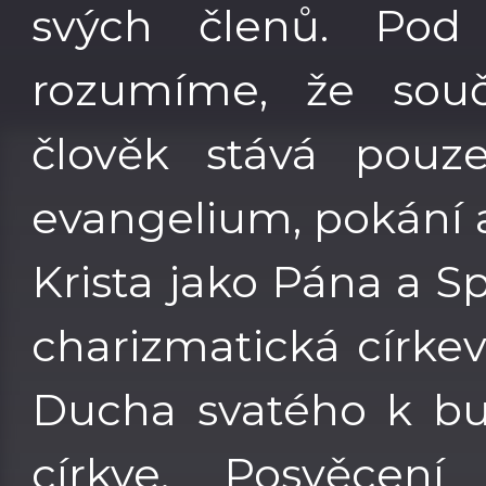
svých členů. Pod
rozumíme, že součá
člověk stává pouze
evangelium, pokání 
Krista jako Pána a Sp
charizmatická círke
Ducha svatého k bud
církve. Posvěcen