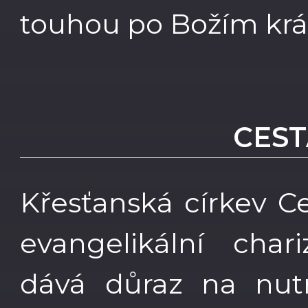
touhou po Božím král
CEST
Křesťanská církev Ce
evangelikální chari
dává důraz na nutn