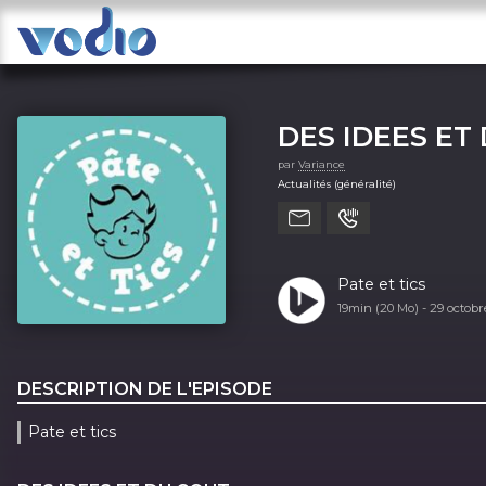
DES IDEES ET
par
Variance
Actualités (généralité)
Pate et tics
19min (20 Mo) -
29 octob
DESCRIPTION DE L'EPISODE
Pate et tics