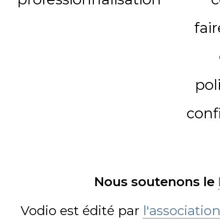
fai
pol
conf