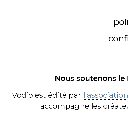
pol
conf