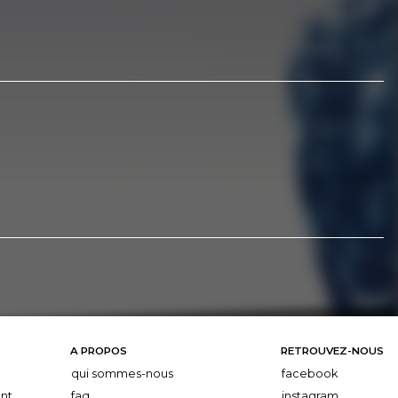
A PROPOS
RETROUVEZ-NOUS
qui sommes-nous
facebook
nt
faq
instagram