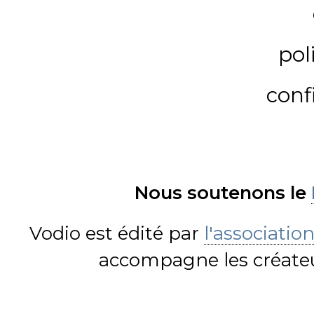
pol
conf