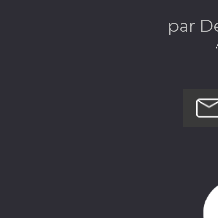
par
D