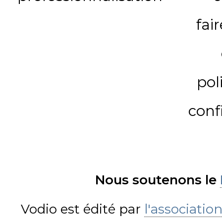
fai
pol
conf