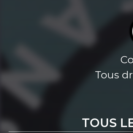
Co
Tous dr
TOUS L