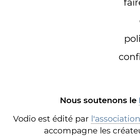
fai
pol
conf