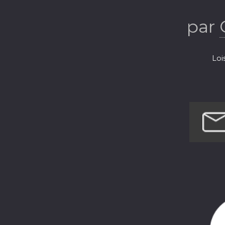
par
Loi