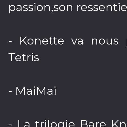
passion,son ressenti
- Konette va nous 
Tetris
- MaiMai
- La trilogie Bare K