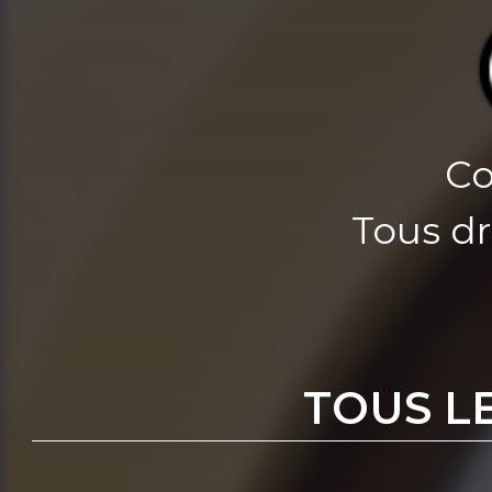
Co
Tous dr
TOUS L