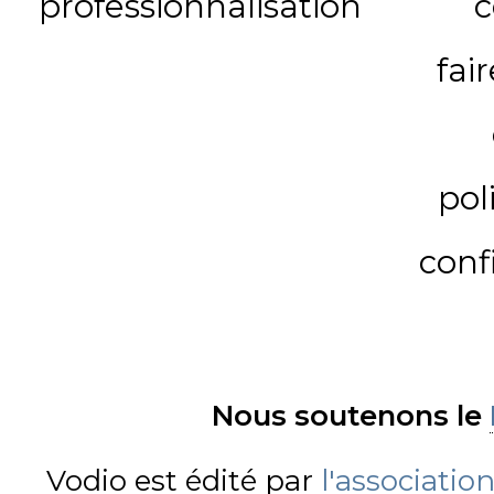
professionnalisation
c
fai
pol
conf