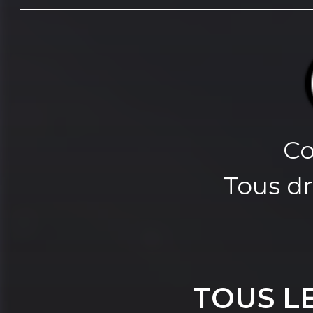
Co
Tous dr
TOUS L