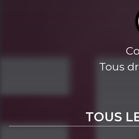
Co
Tous dr
TOUS L