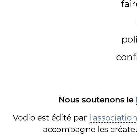
fai
pol
conf