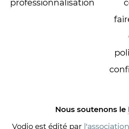
professionnalisation
c
fai
pol
conf