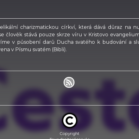
gelikální charizmatickou církví, která dává důraz na
se člověk stává pouze skrze víru v Kristovo evangelium
věříme v působení darů Ducha svatého k budování a sl
jevena v Písmu svatém (Bibli).
Copyright