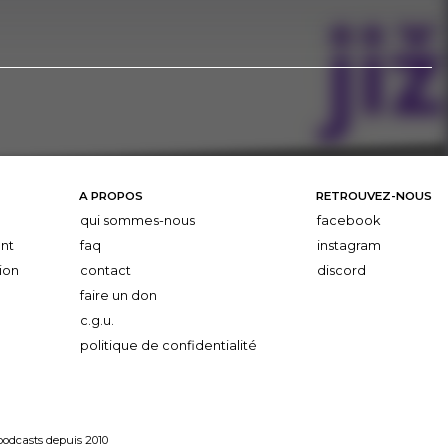
A PROPOS
RETROUVEZ-NOUS
qui sommes-nous
facebook
nt
faq
instagram
ion
contact
discord
faire un don
c.g.u.
politique de confidentialité
 podcasts depuis 2010