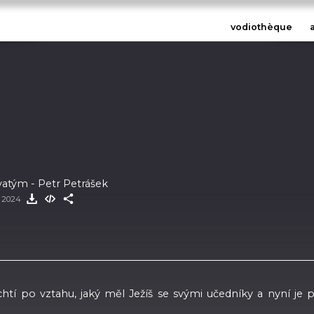
vodiothèque
atým - Petr Petrášek
et 2024
ychtí po vztahu, jaký měl Ježíš se svými učedníky a nyní je