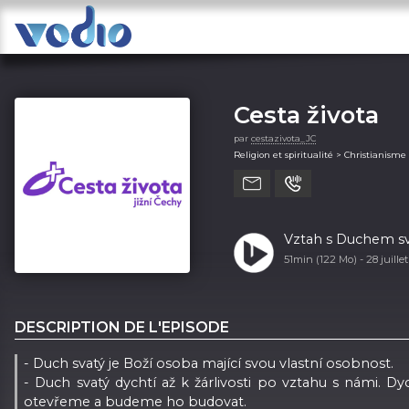
Cesta života
par
cestazivota_JC
Religion et spiritualité > Christianisme
Vztah s Duchem sv
51min (122 Mo) -
28 juill
DESCRIPTION DE L'EPISODE
- Duch svatý je Boží osoba mající svou vlastní osobnost.
- Duch svatý dychtí až k žárlivosti po vztahu s námi. D
otevřeme a budeme ho budovat.