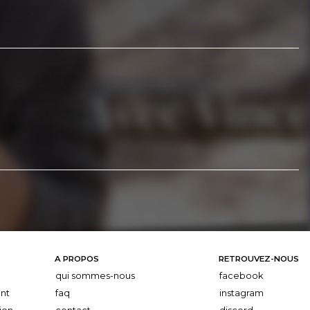
A PROPOS
RETROUVEZ-NOUS
qui sommes-nous
facebook
nt
faq
instagram