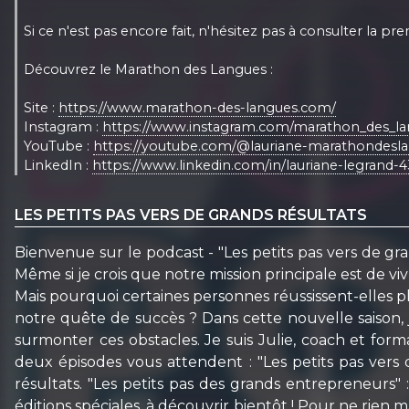
Si ce n'est pas encore fait, n'hésitez pas à consulter la
Découvrez le Marathon des Langues :
Site :
https://www.marathon-des-langues.com/
Instagram :
https://www.instagram.com/marathon_des_la
YouTube :
https://youtube.com/@lauriane-marathondesl
LinkedIn :
https://www.linkedin.com/in/lauriane-legrand
LES PETITS PAS VERS DE GRANDS RÉSULTATS
Bienvenue sur le podcast - "Les petits pas vers de gra
Même si je crois que notre mission principale est de v
Mais pourquoi certaines personnes réussissent-elles 
notre quête de succès ? Dans cette nouvelle saison,
surmonter ces obstacles. Je suis Julie, coach et f
deux épisodes vous attendent : "Les petits pas vers 
résultats. "Les petits pas des grands entrepreneurs" :
éditions spéciales, à découvrir bientôt ! Pour ne rie