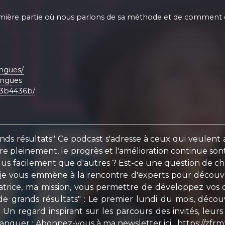
 première partie où nous parlons de sa méthode et de comment e
ngues/
angues
-43b4436b/
nds résultats" Ce podcast s'adresse à ceux qui veulent a
ivre pleinement, le progrès et l'amélioration continue s
plus facilement que d'autres ? Est-ce une question de
 je vous emmène à la rencontre d'experts pour découv
ormatrice, ma mission, vous permettre de développez v
de grands résultats" : Le premier lundi du mois, déco
 Un regard inspirant sur les parcours des invités, leurs d
n manquer : Abonnez-vous à ma newsletter ici : https:/