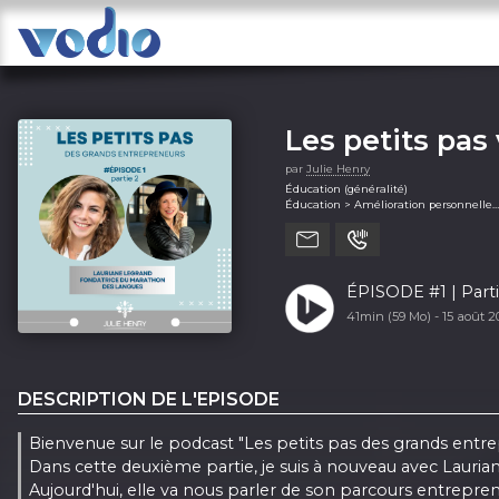
Les petits pas
par
Julie Henry
Éducation (généralité)
Éducation > Amélioration personnelle
Éducation > Comment faire
Entreprise (généralité)
Entreprise > Carrières
Entreprise > Entreprenariat
Entreprise > Management
Santé et remise en forme (généralité)
Santé et remise en forme > Santé men
41min (59 Mo) -
15 août 
Science > Sciences de la vie
Science > Sciences sociales
DESCRIPTION DE L'EPISODE
Bienvenue sur le podcast "Les petits pas des grands entr
Dans cette deuxième partie, je suis à nouveau avec Lauria
Aujourd'hui, elle va nous parler de son parcours entrepre