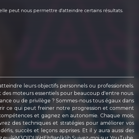
lle peut nous permettre d'atteindre certains résultats.
tteindre leurs objectifs personnels ou professionnels.
ont des moteurs essentiels pour beaucoup d'entre nous.
 chance ou de privilège ? Sommes-nous tous égaux dans
rir ce qui peut freiner notre progression et comment
os compétences et gagnez en autonomie. Chaque mois,
uvrez des techniques et stratégies pour améliorer vos
éfis, succès et leçons apprises. Et il y aura aussi des
/zfrmz.eu/4iM3QlDU6HEb9aplkIjh Suivez-moi sur YouTube,