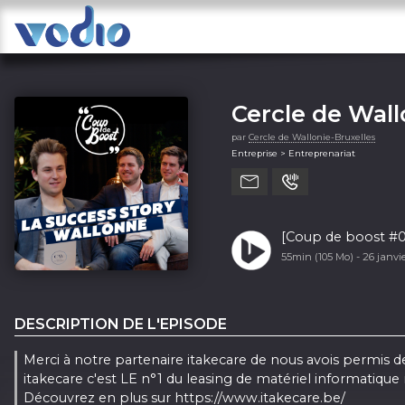
Cercle de Wall
par
Cercle de Wallonie-Bruxelles
Entreprise > Entreprenariat
[Coup de boost #006
55min (105 Mo) -
26 janvi
DESCRIPTION DE L'EPISODE
Merci à notre partenaire itakecare de nous avois permis de 
itakecare c'est LE n°1 du leasing de matériel informatiq
Découvrez en plus sur
https://www.itakecare.be/