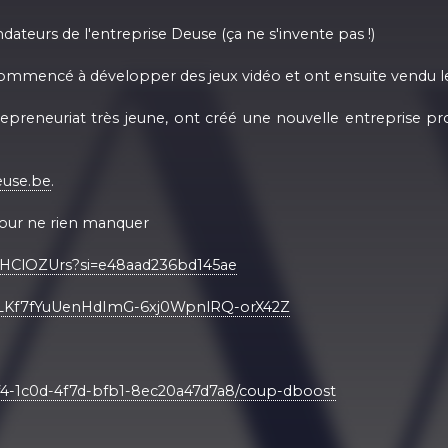
ateurs de l'entreprise Deuse (ça ne s'invente pas !)
ommencé à développer des jeux vidéo et ont ensuite vendu leur
epreneuriat très jeune, ont créé une nouvelle entreprise p
euse.be
.
our ne rien manquer
QHClOZUrs?si=e48aad236bd145ae
st=PLKf7fYuUenHdImG-6xj0WpnlRQ-orX42Z
5f4-1c0d-4f7d-bfb1-8ec20a47d7a8/coup-dboost