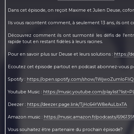
Dans cet épisode, on reçoit Maxime et Julien Deuse, cofond
Ils vous racontent comment, à seulement 13 ans, ils ont c
Découvrez comment ils ont surmonté les défis de l'entr
rapide tout en restant fidèles à leurs racines.
Pour en savoir plus sur Deuse et leurs solutions :
https://d
Ecoutez cet épisode partout en podcast abonnez-vous p
Spotify :
https://open.spotify.com/show/1WjwoZumloFIi
Youtube Music :
https://music.youtube.com/playlist?li
Deezer :
https://deezer.page.link/TjHc64YW8eAuLbxTA
Amazon music :
https://music.amazon.fr/podcasts/69613
Vous souhaitez être partenaire du prochain épisode?