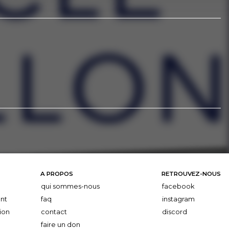
A PROPOS
RETROUVEZ-NOUS
qui sommes-nous
facebook
nt
faq
instagram
ion
contact
discord
faire un don