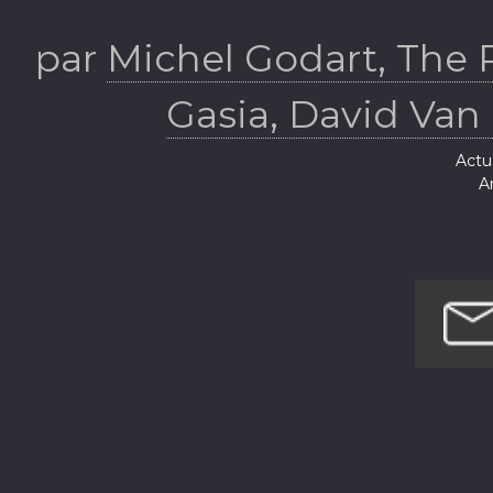
Org (AS
par
Michel Godart, The 
Gasia, David Van
Actua
Ar
Lo
Poli
Société e