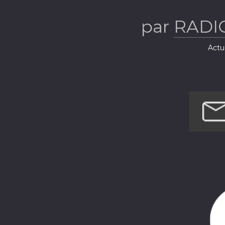
par
RADI
Actua