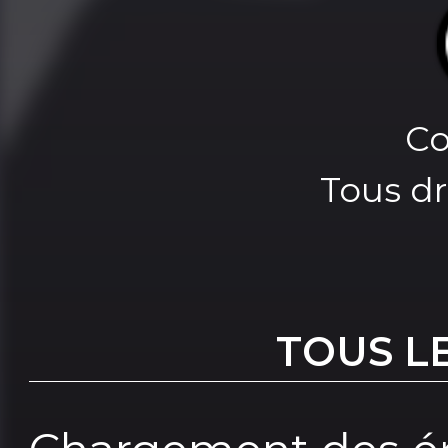
Co
Tous dr
TOUS L