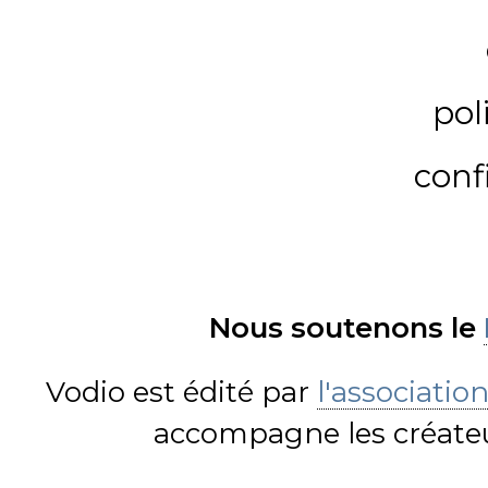
pol
conf