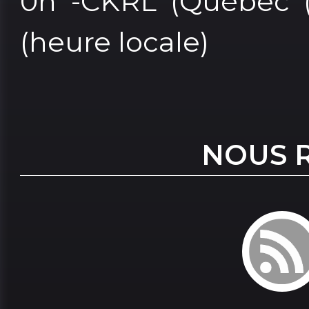
0h -CKRL (Québec (C
(heure locale)
NOUS 