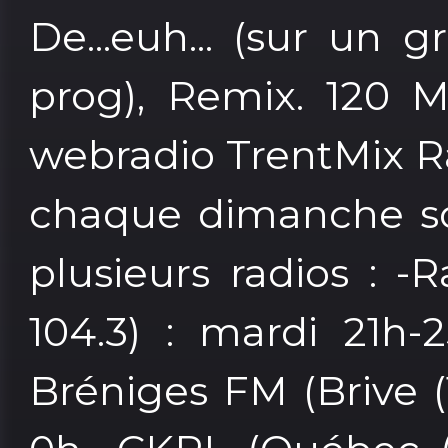
De...euh... (sur un 
prog), Remix. 120 M
webradio TrentMix R
chaque dimanche soi
plusieurs radios : -
104.3) : mardi 21h-
Bréniges FM (Brive (1