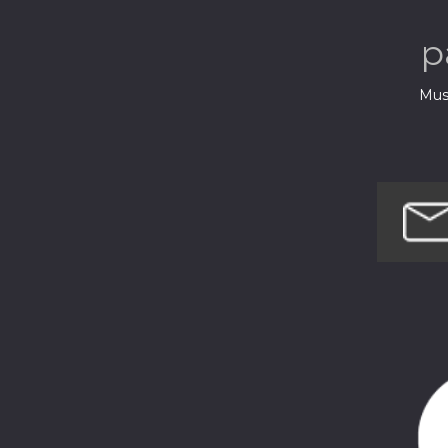
musiques 
p
Musi