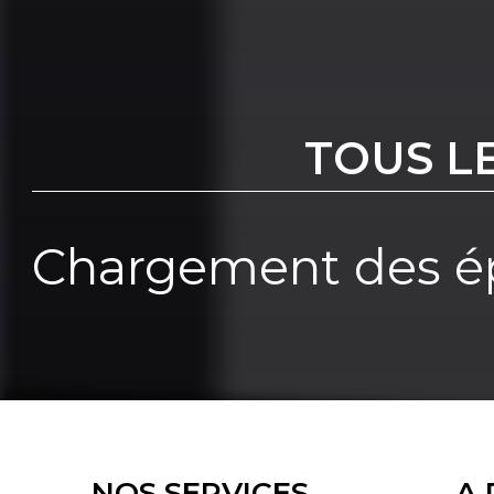
TOUS L
Chargement des ép
NOS SERVICES
A