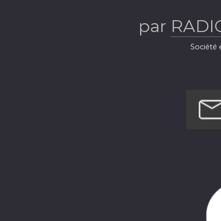
par
RADI
Société e