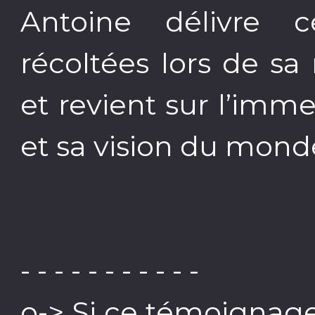
Antoine délivre c
récoltées lors de s
et revient sur l’imm
et sa vision du monde
- - - - - - - - - - -
o-> Si ce témoignage 