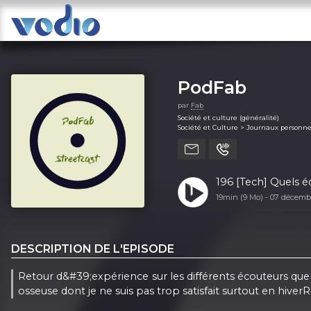
PodFab
par
Fab
Société et culture (généralité)
Société et Culture > Journaux personne
196 [Tech] Quels éc
19min (9 Mo) -
07 décemb
DESCRIPTION DE L'EPISODE
Retour d&#39;expérience sur les différents écouteurs que 
osseuse dont je ne suis pas trop satisfait surtout en hiverR