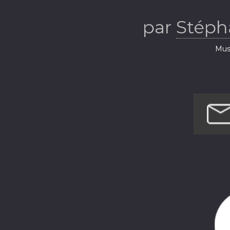
par
Stép
Musi