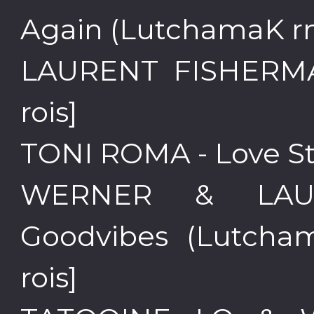
Again (LutchamaK rmx
LAURENT FISHERMAN 
rois]
TONI ROMA - Love Stor
WERNER & LAU
Goodvibes (Lutcham
rois]