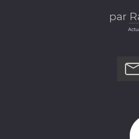
par
R
Actua