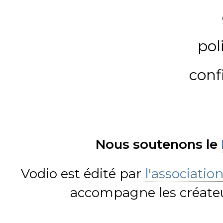
pol
conf