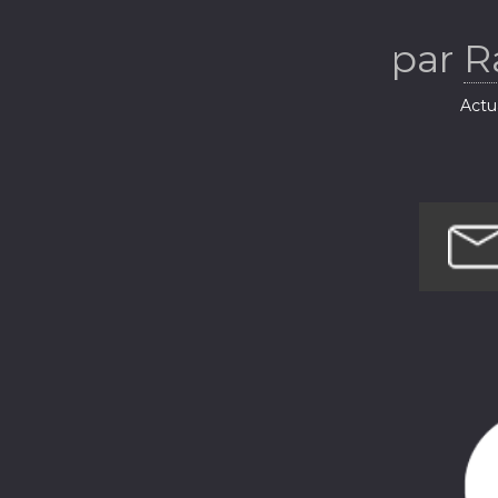
par
R
Actua