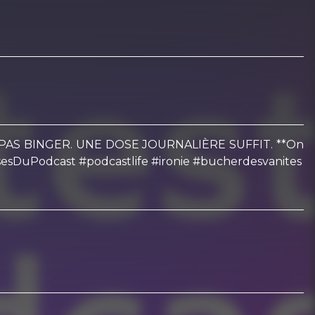
* A NE PAS BINGER. UNE DOSE JOURNALIÈRE SUFFIT. **On
esDuPodcast #podcastlife #ironie #bucherdesvanites