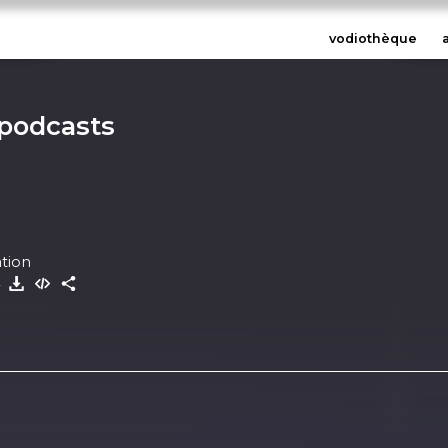
vodiothèque
 podcasts
ation
4