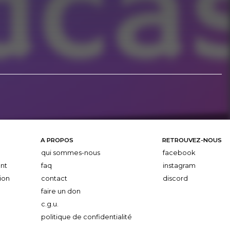
A PROPOS
RETROUVEZ-NOUS
qui sommes-nous
facebook
nt
faq
instagram
ion
contact
discord
faire un don
c.g.u.
politique de confidentialité