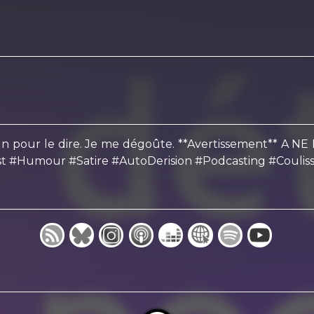
fais un pour le dire. Je me dégoûte. **Avertissement*
t #Humour #Satire #AutoDerision #Podcasting #Couliss