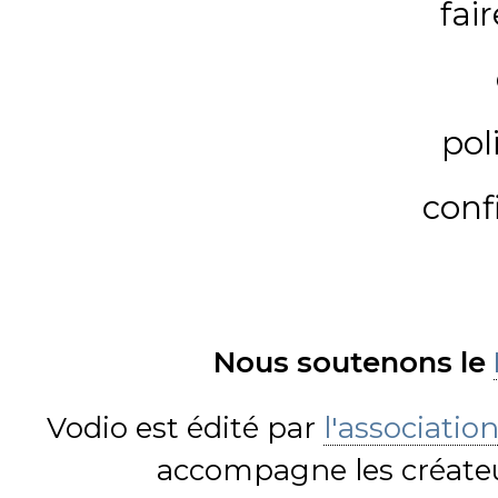
fai
pol
conf