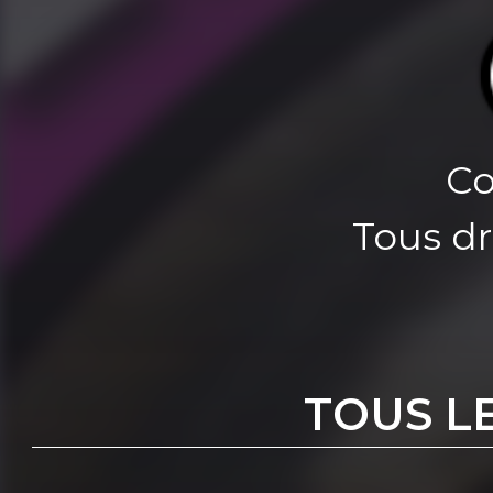
Co
Tous dr
TOUS L