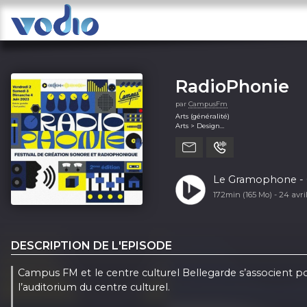
RadioPhonie
par
CampusFm
Arts (généralité)
Arts > Design
Musique (généralité)
Science (généralité)
Le Gramophone - 0
172min (165 Mo) -
24 avri
DESCRIPTION DE L'EPISODE
Campus FM et le centre culturel Bellegarde s’associent
l’auditorium du centre culturel.