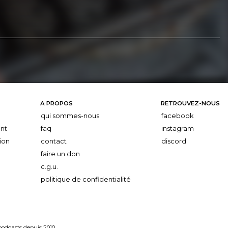
A PROPOS
RETROUVEZ-NOUS
qui sommes-nous
facebook
nt
faq
instagram
ion
contact
discord
faire un don
c.g.u.
politique de confidentialité
 podcasts depuis 2010