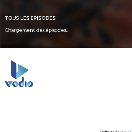
TOUS LES EPISODES
Chargement des épisodes...
Vodio est édité par
l