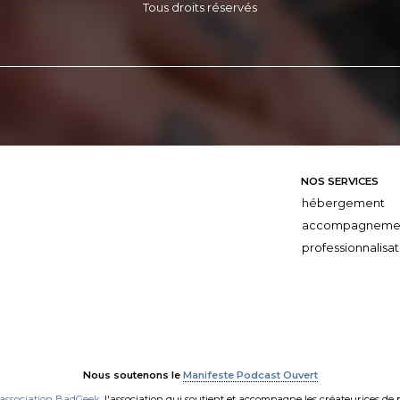
Tous droits réservés
NOS SERVICES
hébergement
accompagneme
professionnalisat
Nous soutenons le
Manifeste Podcast Ouvert
'association BadGeek
, l'association qui soutient et accompagne les créateurices de