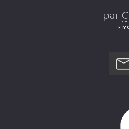
par
C
Films