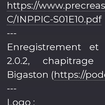
https://www.precrea
C/INPPIC-S01E10.pdf
---
Enregistrement et
2.0.2, chapitrag
Bigaston (
https://po
---
Logo :