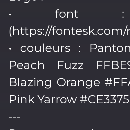
• font :
(
https://fontesk.com
• couleurs : Panto
Peach Fuzz FFBE9
Blazing Orange #FF
Pink Yarrow #CE3375
---