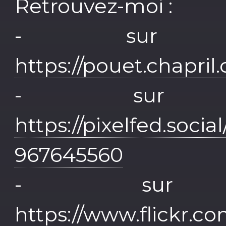
Retrouvez-moi :
- sur M
https://pouet.chapr
- sur P
https://pixelfed.soci
967645560
- sur 
https://www.flickr.c