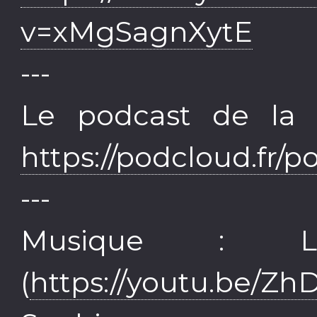
v=xMgSagnXytE
---
Le podcast de la 
https://podcloud.fr/p
---
Musique : Le
(
https://youtu.be/Z