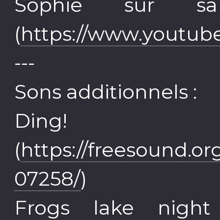
Sophie sur sa
(
https://www.youtu
---
Sons additionnels :
Ding! p
(
https://freesound.o
07258/
)
Frogs lake nigh