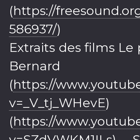
(
https://freesound.o
586937/
)
Extraits des films Le
Bernar
(
https://www.youtub
v=_V_tj_WHevE
) 
(
https://www.youtub
v=SZdVWKM1ILs
) - 