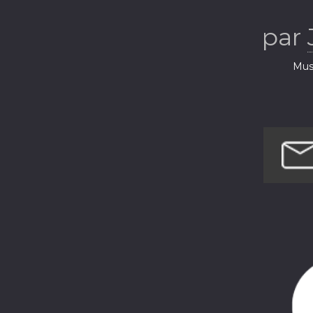
vous des tal
par
Q
Musi