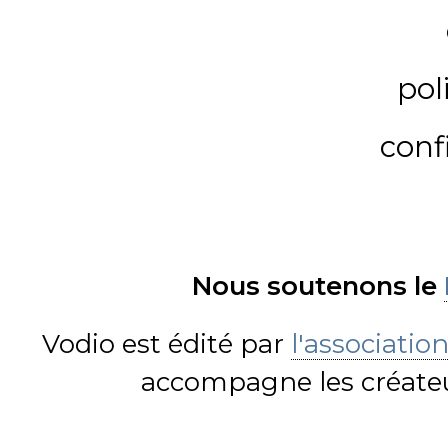
pol
conf