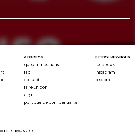
A PROPOS
RETROUVEZ-NOUS
qui sommes-nous
facebook
nt
faq
instagram
ion
contact
discord
faire un don
c.g.u.
politique de confidentialité
 podcasts depuis 2010