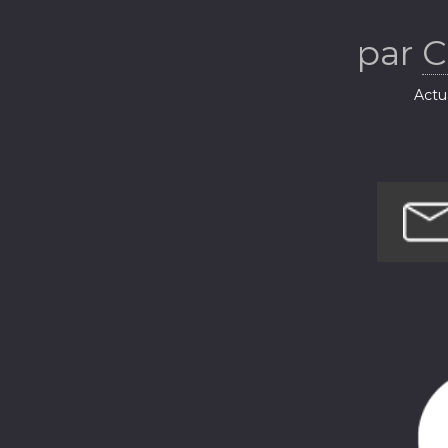
par
C
Actua