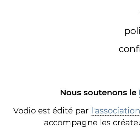
pol
conf