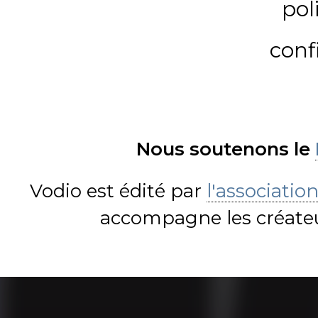
pol
conf