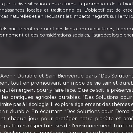
ue la diversification des cultures, la promotion de la biodiver
naissances locales et traditionnelles. L'objectif est de cré
ces naturelles et en réduisant les impacts négatifs sur l'env
ls que le renforcement des liens communautaires, la promoti
ronnement et des considérations sociales, l'agroécologie cherc
venir Durable et Sain Bienvenue dans "Des Solutions
nement tout en promouvant un mode de vie sain et dur
qui émergent pour y faire face. Que ce soit la préservat
e les pratiques agricoles durables, "Des Solutions pou
mite pas à l'écologie. Il explore également des thèmes e
nir durable. En écoutant "Des Solutions pour Demain"
ent chaque jour pour protéger notre planète et amé
es pratiques respectueuses de l'environnement, tout en p
se écologique ou simplement curieux de découvrir comm