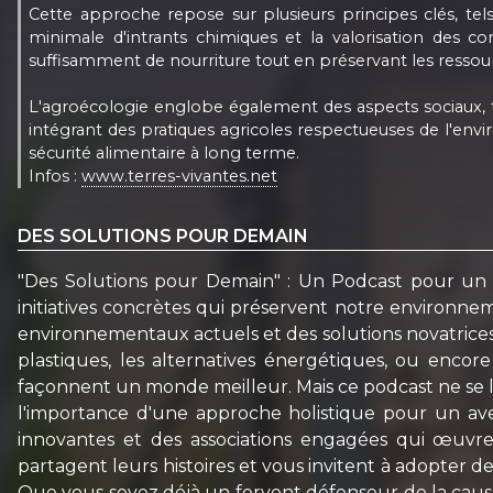
Cette approche repose sur plusieurs principes clés, tels q
minimale d'intrants chimiques et la valorisation des con
suffisamment de nourriture tout en préservant les ressour
L'agroécologie englobe également des aspects sociaux, te
intégrant des pratiques agricoles respectueuses de l'envi
sécurité alimentaire à long terme.
Infos :
www.terres-vivantes.net
DES SOLUTIONS POUR DEMAIN
"Des Solutions pour Demain" : Un Podcast pour un A
initiatives concrètes qui préservent notre environ
environnementaux actuels et des solutions novatrices 
plastiques, les alternatives énergétiques, ou encor
façonnent un monde meilleur. Mais ce podcast ne se li
l'importance d'une approche holistique pour un ave
innovantes et des associations engagées qui œuvr
partagent leurs histoires et vous invitent à adopter d
Que vous soyez déjà un fervent défenseur de la cau