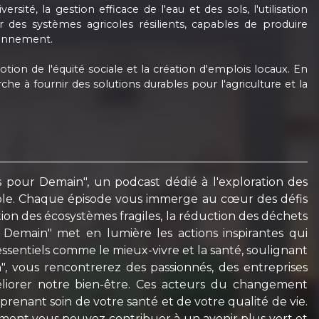
sité, la gestion efficace de l'eau et des sols, l'utilisation
er des systèmes agricoles résilients, capables de produire
ironnement.
on de l'équité sociale et la création d'emplois locaux. En
he à fournir des solutions durables pour l'agriculture et la
 pour Demain", un podcast dédié à l'exploration des
able. Chaque épisode vous immerge au cœur des défis
ion des écosystèmes fragiles, la réduction des déchets
r Demain" met en lumière les actions inspirantes qui
ssentiels comme le mieux-vivre et la santé, soulignant
, vous rencontrerez des passionnés, des entreprises
liorer notre bien-être. Ces acteurs du changement
renant soin de votre santé et de votre qualité de vie.
ent vous pouvez contribuer à un avenir plus vert et