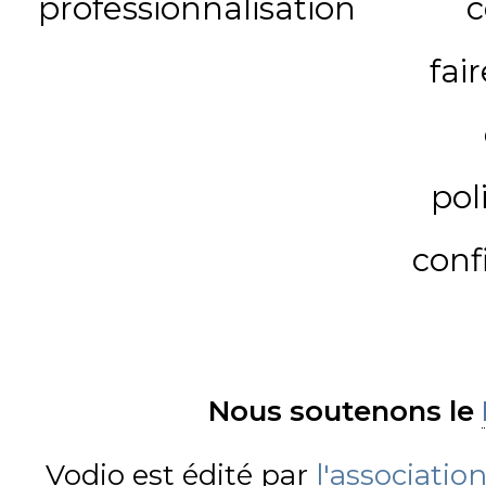
professionnalisation
c
fai
pol
conf